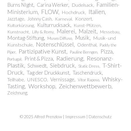
Familien-
Burns NIght
Carina Werker
Dudelsack
FLOW
Italien
Ministerium
Hochdruck
Konzert
Jazztage
Johnny Cash
Karneval
Kulturrucksack
Kulturkürzung
Kunst-Pfützen
Malerei
Malzeit
Kunstnacht
Lilly & Romy
Messebau
Montag-Stiftung
Musik
Musik- und
Museo Diffuso
Notenschlüssel
Kunstschule
Odenthal
Paddy the
Partizipative Kunst
Pizza
Piper
Pauline Berngen
Radierung
Resonanz-
Print & Pizza
Portugal
Plastik
T-Shirt-
Siebdruck
Schwedt
Static Dress
Druck
Tag der Druckkunst
Taschendruck
Whisky-
Vernissage
Teilhabe
UNESCO
Vitor Raposo
Workshop
Zeichenwettbewerb
Tasting
Zeichnung
© 2025 Alfred Prenzlow |
Impressum | Datenschutz