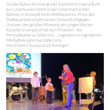
Große Bühne für eine große Künstlerin: Hanna Ruch
aus Leverkusen nimmt in den Uckermärkischen
Bühnen in Schwedt ihren Wettbewerbs-Preis des
Städtepartnerschaftsverein Schwedt entgegen.
Und wer den großen Moment der jungen Atelier-
Künstlerin verpasst hat: kein Problem - die
Fernsehkameras liefen mit … irgendwo in irgendeiner
Mediathek kann man dabei sein.
Herzlichen Glückwunsch Kollegin!