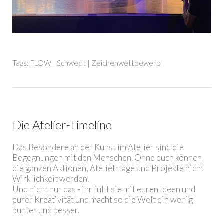
Tags:
FLOW
|
Schwedt
|
Zeichenwettbewerb
Die Atelier-Timeline
Das Besondere an der Kunst im Atelier sind die
Begegnungen mit den Menschen. Ohne euch können
die ganzen Aktionen, Atelietrtage und Projekte nicht
Wirklichkeit werden.
Und nicht nur das - ihr füllt sie mit euren Ideen und
eurer Kreativität und macht so die Welt ein wenig
bunter und besser.